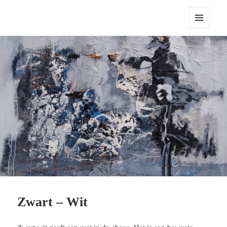
Robert Pennekamp
MENU
EN
WIDGETS
Zwart – Wit