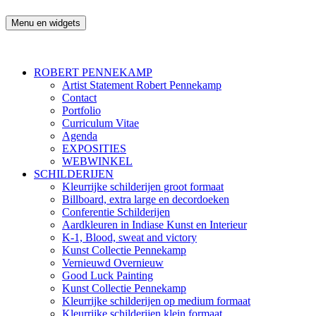
Ga
naar
Menu en widgets
Robert Pennekamp
de
inhoud
ROBERT PENNEKAMP
Artist Statement Robert Pennekamp
Contact
Portfolio
Curriculum Vitae
Agenda
EXPOSITIES
WEBWINKEL
SCHILDERIJEN
Kleurrijke schilderijen groot formaat
Billboard, extra large en decordoeken
Conferentie Schilderijen
Aardkleuren in Indiase Kunst en Interieur
K-1, Blood, sweat and victory
Kunst Collectie Pennekamp
Vernieuwd Overnieuw
Good Luck Painting
Kunst Collectie Pennekamp
Kleurrijke schilderijen op medium formaat
Kleurrijke schilderijen klein formaat