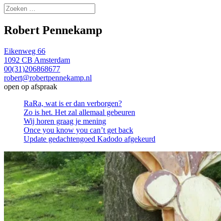
Zoeken
naar:
Robert Pennekamp
Eikenweg 66
1092 CB Amsterdam
00(31)206868677
robert@robertpennekamp.nl
open op afspraak
RaRa, wat is er dan verborgen?
Zo is het. Het zal allemaal gebeuren
Wij horen graag je mening
Once you know you can’t get back
Update gedachtengoed Kadodo afgekeurd