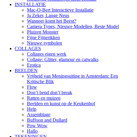
INSTALLATIE
Mac-O-Bert Interactieve Installatie
Ja Zeker, Lange Neus
Wanneer komt het Beest?
Camera Types, Nieuwe Modellen, Beste Model
Pluizen Monster
Fijne Fijnerikken
Nieuwe symbolen
COLLAGES
Collages eigen werk
Collage: Glitter, glamour en catwalks
Erotica
BEELDEN
Vrijheid van Meningsuiting in Amsterdam: Een
Kritische Blik
Flow
Don’t bend don’t break
Ratten en muizen
Beelden en kunst op de Keukenhof
Help
Assemblage
Buffoon and Dullard
Pow Wow
Hallo
TEKENINGEN