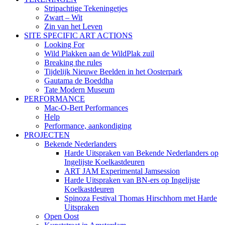
Stripachtige Tekeningetjes
Zwart – Wit
Zin van het Leven
SITE SPECIFIC ART ACTIONS
Looking For
Wild Plakken aan de WildPlak zuil
Breaking the rules
Tijdelijk Nieuwe Beelden in het Oosterpark
Gautama de Boeddha
Tate Modern Museum
PERFORMANCE
Mac-O-Bert Performances
Help
Performance, aankondiging
PROJECTEN
Bekende Nederlanders
Harde Uitspraken van Bekende Nederlanders op
Ingelijste Koelkastdeuren
ART JAM Experimental Jamsession
Harde Uitspraken van BN-ers op Ingelijste
Koelkastdeuren
Spinoza Festival Thomas Hirschhorn met Harde
Uitspraken
Open Oost