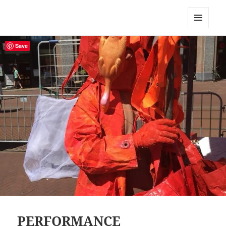
Robert Pennekamp
MENU
EN
Save
WIDGETS
PERFORMANCE