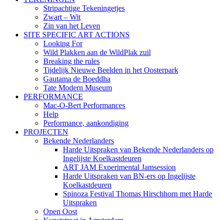
Stripachtige Tekeningetjes
Zwart – Wit
Zin van het Leven
SITE SPECIFIC ART ACTIONS
Looking For
Wild Plakken aan de WildPlak zuil
Breaking the rules
Tijdelijk Nieuwe Beelden in het Oosterpark
Gautama de Boeddha
Tate Modern Museum
PERFORMANCE
Mac-O-Bert Performances
Help
Performance, aankondiging
PROJECTEN
Bekende Nederlanders
Harde Uitspraken van Bekende Nederlanders op
Ingelijste Koelkastdeuren
ART JAM Experimental Jamsession
Harde Uitspraken van BN-ers op Ingelijste
Koelkastdeuren
Spinoza Festival Thomas Hirschhorn met Harde
Uitspraken
Open Oost