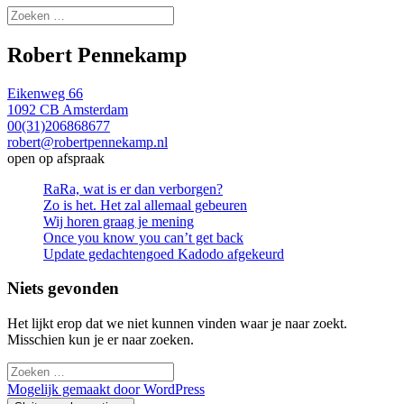
Zoeken
naar:
Robert Pennekamp
Eikenweg 66
1092 CB Amsterdam
00(31)206868677
robert@robertpennekamp.nl
open op afspraak
RaRa, wat is er dan verborgen?
Zo is het. Het zal allemaal gebeuren
Wij horen graag je mening
Once you know you can’t get back
Update gedachtengoed Kadodo afgekeurd
Niets gevonden
Het lijkt erop dat we niet kunnen vinden waar je naar zoekt.
Misschien kun je er naar zoeken.
Zoeken
naar:
Mogelijk gemaakt door WordPress