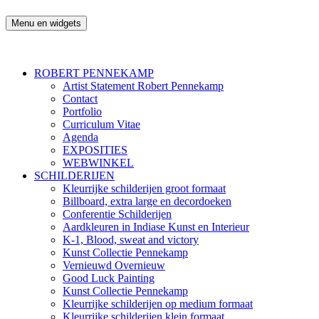
Ga
naar
Menu en widgets
Robert Pennekamp
de
inhoud
ROBERT PENNEKAMP
Artist Statement Robert Pennekamp
Contact
Portfolio
Curriculum Vitae
Agenda
EXPOSITIES
WEBWINKEL
SCHILDERIJEN
Kleurrijke schilderijen groot formaat
Billboard, extra large en decordoeken
Conferentie Schilderijen
Aardkleuren in Indiase Kunst en Interieur
K-1, Blood, sweat and victory
Kunst Collectie Pennekamp
Vernieuwd Overnieuw
Good Luck Painting
Kunst Collectie Pennekamp
Kleurrijke schilderijen op medium formaat
Kleurrijke schilderijen klein formaat