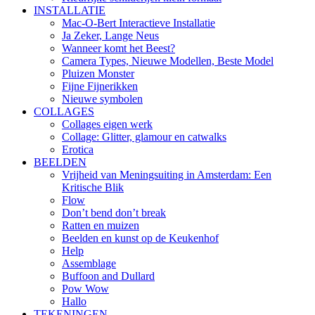
INSTALLATIE
Mac-O-Bert Interactieve Installatie
Ja Zeker, Lange Neus
Wanneer komt het Beest?
Camera Types, Nieuwe Modellen, Beste Model
Pluizen Monster
Fijne Fijnerikken
Nieuwe symbolen
COLLAGES
Collages eigen werk
Collage: Glitter, glamour en catwalks
Erotica
BEELDEN
Vrijheid van Meningsuiting in Amsterdam: Een
Kritische Blik
Flow
Don’t bend don’t break
Ratten en muizen
Beelden en kunst op de Keukenhof
Help
Assemblage
Buffoon and Dullard
Pow Wow
Hallo
TEKENINGEN