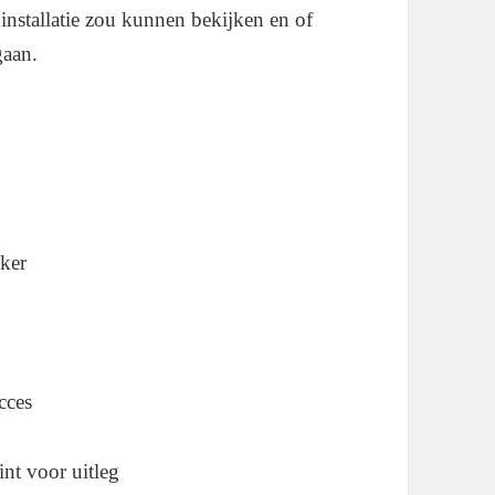
 installatie zou kunnen bekijken en of
gaan.
kker
cces
nt voor uitleg