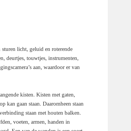
 sturen licht, geluid en roterende
en, deurtjes, touwtjes, instrumenten,
ligingscamera’s aan, waardoor er van
ngende kisten. Kisten met gaten,
f op kan gaan staan. Daaromheen staan
n verbinding staan met houten balken.
ofden, voeten, armen, handen in
aagd. Een van de wanden is een soort