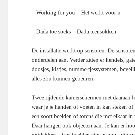
– Working for you – Het werkt voor u
– Dada toe socks – Dada teensokken
De installatie werkt op sensoren. De sensoren
onderdelen aan. Verder zitten er hendels, gat
doosjes, kistjes, nummertjessystemen, bevei
alles zou kunnen gebeuren.
Twee rijdende kamerschermen met daaraan ha
waar je je handen of voeten in kan steken o
een soort beelden of torens die met elkaar i
Daar hangen ook objecten aan. Je kan er ho
ontdekken. Deze beelden zijn in hout uitgez