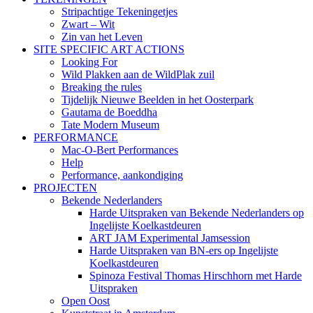
Stripachtige Tekeningetjes
Zwart – Wit
Zin van het Leven
SITE SPECIFIC ART ACTIONS
Looking For
Wild Plakken aan de WildPlak zuil
Breaking the rules
Tijdelijk Nieuwe Beelden in het Oosterpark
Gautama de Boeddha
Tate Modern Museum
PERFORMANCE
Mac-O-Bert Performances
Help
Performance, aankondiging
PROJECTEN
Bekende Nederlanders
Harde Uitspraken van Bekende Nederlanders op
Ingelijste Koelkastdeuren
ART JAM Experimental Jamsession
Harde Uitspraken van BN-ers op Ingelijste
Koelkastdeuren
Spinoza Festival Thomas Hirschhorn met Harde
Uitspraken
Open Oost