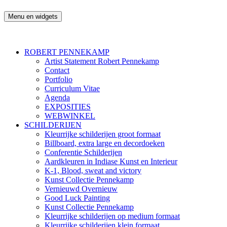
Ga
naar
Menu en widgets
Robert Pennekamp
de
inhoud
ROBERT PENNEKAMP
Artist Statement Robert Pennekamp
Contact
Portfolio
Curriculum Vitae
Agenda
EXPOSITIES
WEBWINKEL
SCHILDERIJEN
Kleurrijke schilderijen groot formaat
Billboard, extra large en decordoeken
Conferentie Schilderijen
Aardkleuren in Indiase Kunst en Interieur
K-1, Blood, sweat and victory
Kunst Collectie Pennekamp
Vernieuwd Overnieuw
Good Luck Painting
Kunst Collectie Pennekamp
Kleurrijke schilderijen op medium formaat
Kleurrijke schilderijen klein formaat