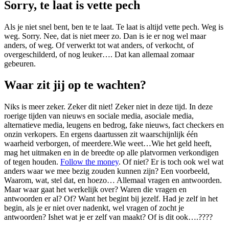
Sorry, te laat is vette pech
Als je niet snel bent, ben te te laat. Te laat is altijd vette pech. Weg is
weg. Sorry. Nee, dat is niet meer zo. Dan is ie er nog wel maar
anders, of weg. Of verwerkt tot wat anders, of verkocht, of
overgeschilderd, of nog leuker…. Dat kan allemaal zomaar
gebeuren.
Waar zit jij op te wachten?
Niks is meer zeker. Zeker dit niet! Zeker niet in deze tijd. In deze
roerige tijden van nieuws en sociale media, asociale media,
alternatieve media, leugens en bedrog, fake nieuws, fact checkers en
onzin verkopers. En ergens daartussen zit waarschijnlijk één
waarheid verborgen, of meerdere.Wie weet…Wie het geld heeft,
mag het uitmaken en in de breedte op alle platvormen verkondigen
of tegen houden.
Follow the money
. Of niet? Er is toch ook wel wat
anders waar we mee bezig zouden kunnen zijn? Een voorbeeld,
Waarom, wat, stel dat, en hoezo… Allemaal vragen en antwoorden.
Maar waar gaat het werkelijk over? Waren die vragen en
antwoorden er al? Of? Want het begint bij jezelf. Had je zelf in het
begin, als je er niet over nadenkt, wel vragen of zocht je
antwoorden? Ishet wat je er zelf van maakt? Of is dit ook….????