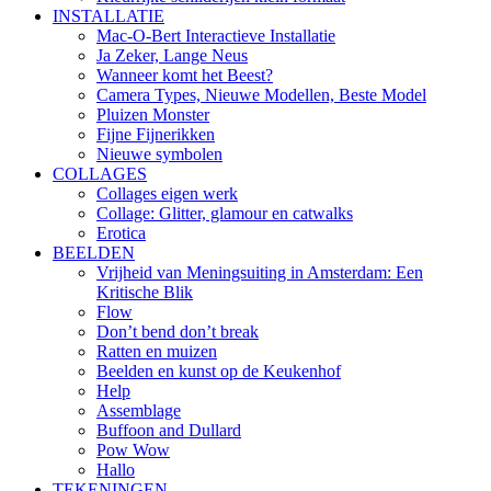
INSTALLATIE
Mac-O-Bert Interactieve Installatie
Ja Zeker, Lange Neus
Wanneer komt het Beest?
Camera Types, Nieuwe Modellen, Beste Model
Pluizen Monster
Fijne Fijnerikken
Nieuwe symbolen
COLLAGES
Collages eigen werk
Collage: Glitter, glamour en catwalks
Erotica
BEELDEN
Vrijheid van Meningsuiting in Amsterdam: Een
Kritische Blik
Flow
Don’t bend don’t break
Ratten en muizen
Beelden en kunst op de Keukenhof
Help
Assemblage
Buffoon and Dullard
Pow Wow
Hallo
TEKENINGEN