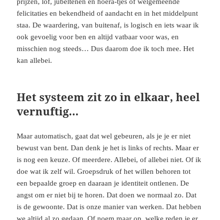
prijzen, lof, jubeltenen en hoera-tjes of welgemeende
felicitaties en bekendheid of aandacht en in het middelpunt
staa. De waardering, van buitenaf, is logisch en iets waar ik
ook gevoelig voor ben en altijd vatbaar voor was, en
misschien nog steeds… Dus daarom doe ik toch mee. Het
kan allebei.
Het systeem zit zo in elkaar, heel
vernuftig…
Maar automatisch, gaat dat wel gebeuren, als je je er niet
bewust van bent. Dan denk je het is links of rechts. Maar er
is nog een keuze. Of meerdere. Allebei, of allebei niet. Of ik
doe wat ik zelf wil. Groepsdruk of het willen behoren tot
een bepaalde groep en daaraan je identiteit ontlenen. De
angst om er niet bij te horen. Dat doen we normaal zo. Dat
is de gewoonte. Dat is onze manier van werken. Dat hebben
we altijd al zo gedaan. Of noem maar op, welke reden je er