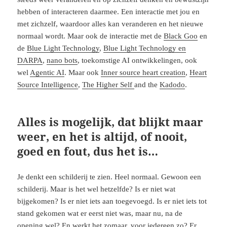
hebben of interacteren daarmee. Een interactie met jou en
met zichzelf, waardoor alles kan veranderen en het nieuwe
normaal wordt. Maar ook de interactie met de
Black Goo
en
de
Blue Light Technology
,
Blue Light Technology en
DARPA
,
nano bots
, toekomstige AI ontwikkelingen, ook
wel
Agentic AI
. Maar ook
Inner source heart creation
,
Heart
Source Intelligence
,
The Higher Self
and the
Kadodo
.
Alles is mogelijk, dat blijkt maar
weer, en het is altijd, of nooit,
goed en fout, dus het is…
Je denkt een schilderij te zien. Heel normaal. Gewoon een
schilderij. Maar is het wel hetzelfde? Is er niet wat
bijgekomen? Is er niet iets aan toegevoegd. Is er niet iets tot
stand gekomen wat er eerst niet was, maar nu, na de
opening wel? En werkt het zomaar, voor iedereen zo? Er