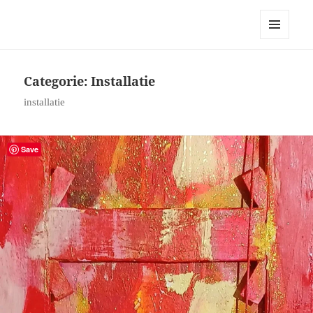
Robert Pennekamp
MENU
EN
WIDGETS
Categorie:
Installatie
installatie
Save