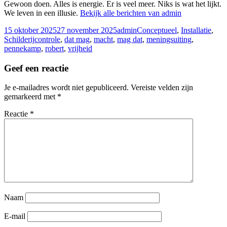
Gewoon doen. Alles is energie. Er is veel meer. Niks is wat het lijkt.
We leven in een illusie.
Bekijk alle berichten van admin
Geplaatst
Auteur
Categorieën
15 oktober 2025
27 november 2025
admin
Conceptueel
,
Installatie
,
op
Tags
Schilderij
controle
,
dat mag
,
macht
,
mag dat
,
meningsuiting
,
pennekamp
,
robert
,
vrijheid
Geef een reactie
Je e-mailadres wordt niet gepubliceerd.
Vereiste velden zijn
gemarkeerd met
*
Reactie
*
Naam
E-mail