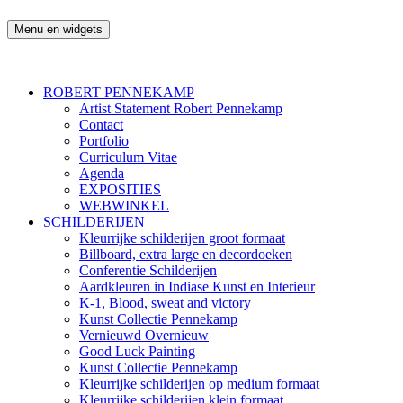
Ga
naar
Menu en widgets
Robert Pennekamp
de
inhoud
ROBERT PENNEKAMP
Artist Statement Robert Pennekamp
Contact
Portfolio
Curriculum Vitae
Agenda
EXPOSITIES
WEBWINKEL
SCHILDERIJEN
Kleurrijke schilderijen groot formaat
Billboard, extra large en decordoeken
Conferentie Schilderijen
Aardkleuren in Indiase Kunst en Interieur
K-1, Blood, sweat and victory
Kunst Collectie Pennekamp
Vernieuwd Overnieuw
Good Luck Painting
Kunst Collectie Pennekamp
Kleurrijke schilderijen op medium formaat
Kleurrijke schilderijen klein formaat