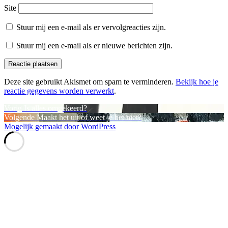
Site
Stuur mij een e-mail als er vervolgreacties zijn.
Stuur mij een e-mail als er nieuwe berichten zijn.
Deze site gebruikt Akismet om spam te verminderen.
Bekijk hoe je
reactie gegevens worden verwerkt
.
Bericht
Vorig
Vorig
Is alles omgekeerd?
bericht:
Volgend
Volgende
Maakt het uit of weet je het niet?
navigatie
bericht:
Mogelijk gemaakt door WordPress