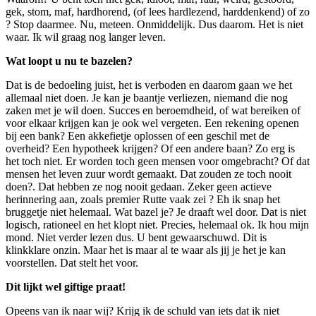
gek, stom, maf, hardhorend, (of lees hardlezend, harddenkend) of zo
? Stop daarmee. Nu, meteen. Onmiddelijk. Dus daarom. Het is niet
waar. Ik wil graag nog langer leven.
Wat loopt u nu te bazelen?
Dat is de bedoeling juist, het is verboden en daarom gaan we het
allemaal niet doen. Je kan je baantje verliezen, niemand die nog
zaken met je wil doen. Succes en beroemdheid, of wat bereiken of
voor elkaar krijgen kan je ook wel vergeten. Een rekening openen
bij een bank? Een akkefietje oplossen of een geschil met de
overheid? Een hypotheek krijgen? Of een andere baan? Zo erg is
het toch niet. Er worden toch geen mensen voor omgebracht? Of dat
mensen het leven zuur wordt gemaakt. Dat zouden ze toch nooit
doen?. Dat hebben ze nog nooit gedaan. Zeker geen actieve
herinnering aan, zoals premier Rutte vaak zei ? Eh ik snap het
bruggetje niet helemaal. Wat bazel je? Je draaft wel door. Dat is niet
logisch, rationeel en het klopt niet. Precies, helemaal ok. Ik hou mijn
mond. Niet verder lezen dus. U bent gewaarschuwd. Dit is
klinkklare onzin. Maar het is maar al te waar als jij je het je kan
voorstellen. Dat stelt het voor.
Dit lijkt wel giftige praat!
Opeens van ik naar wij? Krijg ik de schuld van iets dat ik niet