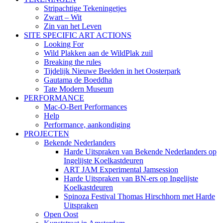
Stripachtige Tekeningetjes
Zwart – Wit
Zin van het Leven
SITE SPECIFIC ART ACTIONS
Looking For
Wild Plakken aan de WildPlak zuil
Breaking the rules
Tijdelijk Nieuwe Beelden in het Oosterpark
Gautama de Boeddha
Tate Modern Museum
PERFORMANCE
Mac-O-Bert Performances
Help
Performance, aankondiging
PROJECTEN
Bekende Nederlanders
Harde Uitspraken van Bekende Nederlanders op
Ingelijste Koelkastdeuren
ART JAM Experimental Jamsession
Harde Uitspraken van BN-ers op Ingelijste
Koelkastdeuren
Spinoza Festival Thomas Hirschhorn met Harde
Uitspraken
Open Oost