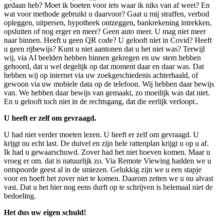
gedaan heb? Moet ik boeten voor iets waar ik niks van af weet? En
wat voor methode gebruikt u daarvoor? Gaat u mij straffen, verbod
opleggen, uitpersen, hypotheek ontzeggen, bankrekening intrekken,
opsluiten of nog erger en meer? Geen auto meer. U mag niet meer
naar binnen. Heeft u geen QR code? U gelooft niet in Covid? Heeft
u geen rijbewijs? Kunt u niet aantonen dat u het niet was? Terwijl
wij, via AI beelden hebben binnen gekregen en uw stem hebben
gehoord, dat u wel degelijk op dat moment daar en daar was. Dat
hebben wij op internet via uw zoekgeschiedenis achterhaald, of
gewoon via uw mobiele data op de telefoon. Wij hebben daar bewijs
van. We hebben daar bewijs van gemaakt, zo moeilijk was dat niet.
En u gelooft toch niet in de rechtsgang, dat die eerlijk verloopt..
U heeft er zelf om gevraagd.
U had niet verder moeten lezen. U heeft er zelf om gevraagd. U
krijgt nu echt last. De duivel en zijn hele rattenplan krijgt u op u af.
Ik had u gewaarschuwd. Zover had het niet hoeven komen. Maar u
vroeg er om. dat is natuurlijk zo. Via Remote Viewing hadden we u
ontspoorde geest al in de smiezen. Gelukkig zijn we u een stapje
voor en hoeft het zover niet te komen. Daarom zetten we u nu alvast
vast. Dat u het hier nog eens durft op te schrijven is helemaal niet de
bedoeling.
Het dus uw eigen schuld!