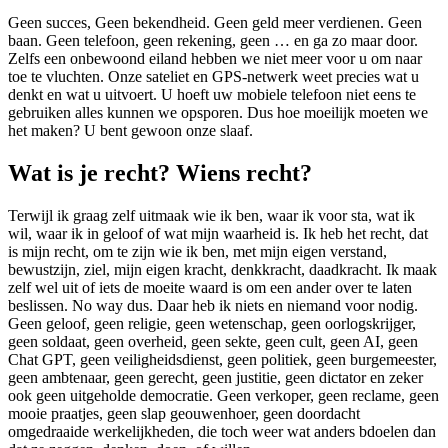
Geen succes, Geen bekendheid. Geen geld meer verdienen. Geen
baan. Geen telefoon, geen rekening, geen … en ga zo maar door.
Zelfs een onbewoond eiland hebben we niet meer voor u om naar
toe te vluchten. Onze sateliet en GPS-netwerk weet precies wat u
denkt en wat u uitvoert. U hoeft uw mobiele telefoon niet eens te
gebruiken alles kunnen we opsporen. Dus hoe moeilijk moeten we
het maken? U bent gewoon onze slaaf.
Wat is je recht? Wiens recht?
Terwijl ik graag zelf uitmaak wie ik ben, waar ik voor sta, wat ik
wil, waar ik in geloof of wat mijn waarheid is. Ik heb het recht, dat
is mijn recht, om te zijn wie ik ben, met mijn eigen verstand,
bewustzijn, ziel, mijn eigen kracht, denkkracht, daadkracht. Ik maak
zelf wel uit of iets de moeite waard is om een ander over te laten
beslissen. No way dus. Daar heb ik niets en niemand voor nodig.
Geen geloof, geen religie, geen wetenschap, geen oorlogskrijger,
geen soldaat, geen overheid, geen sekte, geen cult, geen AI, geen
Chat GPT, geen veiligheidsdienst, geen politiek, geen burgemeester,
geen ambtenaar, geen gerecht, geen justitie, geen dictator en zeker
ook geen uitgeholde democratie. Geen verkoper, geen reclame, geen
mooie praatjes, geen slap geouwenhoer, geen doordacht
omgedraaide werkelijkheden, die toch weer wat anders bdoelen dan