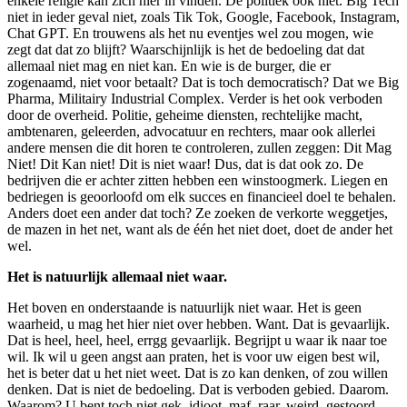
enkele religie kan zich hier in vinden. De politiek ook niet. Big Tech
niet in ieder geval niet, zoals Tik Tok, Google, Facebook, Instagram,
Chat GPT. En trouwens als het nu eventjes wel zou mogen, wie
zegt dat dat zo blijft? Waarschijnlijk is het de bedoeling dat dat
allemaal niet mag en niet kan. En wie is de burger, die er
zogenaamd, niet voor betaalt? Dat is toch democratisch? Dat we Big
Pharma, Militairy Industrial Complex. Verder is het ook verboden
door de overheid. Politie, geheime diensten, rechtelijke macht,
ambtenaren, geleerden, advocatuur en rechters, maar ook allerlei
andere mensen die dit horen te controleren, zullen zeggen: Dit Mag
Niet! Dit Kan niet! Dit is niet waar! Dus, dat is dat ook zo. De
bedrijven die er achter zitten hebben een winstoogmerk. Liegen en
bedriegen is geoorloofd om elk succes en financieel doel te behalen.
Anders doet een ander dat toch? Ze zoeken de verkorte weggetjes,
de mazen in het net, want als de één het niet doet, doet de ander het
wel.
Het is natuurlijk allemaal niet waar.
Het boven en onderstaande is natuurlijk niet waar. Het is geen
waarheid, u mag het hier niet over hebben. Want. Dat is gevaarlijk.
Dat is heel, heel, heel, errgg gevaarlijk. Begrijpt u waar ik naar toe
wil. Ik wil u geen angst aan praten, het is voor uw eigen best wil,
het is beter dat u het niet weet. Dat is zo kan denken, of zou willen
denken. Dat is niet de bedoeling. Dat is verboden gebied. Daarom.
Waarom? U bent toch niet gek, idioot, maf, raar, weird, gestoord,