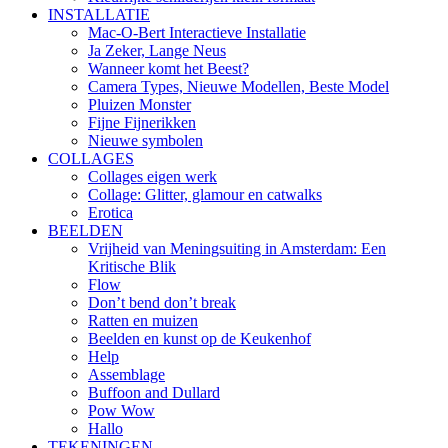
INSTALLATIE
Mac-O-Bert Interactieve Installatie
Ja Zeker, Lange Neus
Wanneer komt het Beest?
Camera Types, Nieuwe Modellen, Beste Model
Pluizen Monster
Fijne Fijnerikken
Nieuwe symbolen
COLLAGES
Collages eigen werk
Collage: Glitter, glamour en catwalks
Erotica
BEELDEN
Vrijheid van Meningsuiting in Amsterdam: Een
Kritische Blik
Flow
Don’t bend don’t break
Ratten en muizen
Beelden en kunst op de Keukenhof
Help
Assemblage
Buffoon and Dullard
Pow Wow
Hallo
TEKENINGEN