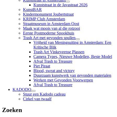
Kunststraat in Amsterdam
submenu
Kunststraat in de Javastraat 2026
uitvouwen
KunstBAR
Kindermonument Joubertstraat
KRIMP Club Amsterdam
Straatmuseum in Amsterdam Oost
Maak wat moois van al die rotzooi
Eerste Postmoderne Spookhuis
Trash Art met gevonden spullen
submenu
Vrijheid van Meningsuiting in Amsterdam: Een
uitvouwen
Kritische Blik
Trash Art Vinkeveense Plassen
Camera Types, Nieuwe Modellen, Beste Model
Afval Trash to Treasure
Piet Piraat
Blood, sweat and victory
Duurzaam kunstwerk van gevonden materialen
Werken met Gevonden Voorwerpen
Afval Trash to Treasure
KADODO
submenu
Stuur een Kadodo cadeau
uitvouwen
Cirkel van twaalf
Zoeken