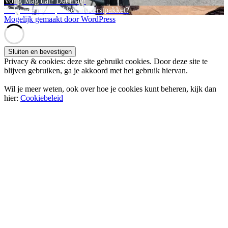
Bericht
Vorig
Vorig
Mag dat? Dat mag!
bericht:
Volgend
Volgende
Noodpakket of Kerstpakket?
navigatie
bericht:
Mogelijk gemaakt door WordPress
Privacy & cookies: deze site gebruikt cookies. Door deze site te
blijven gebruiken, ga je akkoord met het gebruik hiervan.
Wil je meer weten, ook over hoe je cookies kunt beheren, kijk dan
hier:
Cookiebeleid