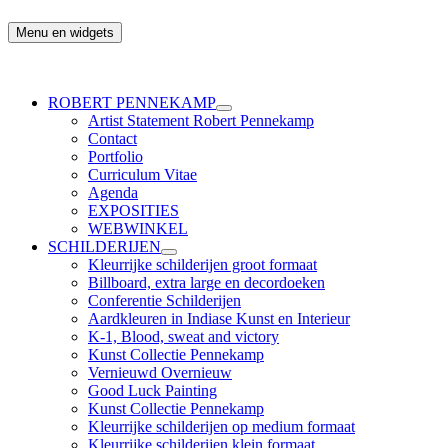
Ga
naar
Menu en widgets
Robert Pennekamp
de
inhoud
ROBERT PENNEKAMP
submenu
Artist Statement Robert Pennekamp
uitvouwen
Contact
Portfolio
Curriculum Vitae
Agenda
EXPOSITIES
WEBWINKEL
SCHILDERIJEN
submenu
Kleurrijke schilderijen groot formaat
uitvouwen
Billboard, extra large en decordoeken
Conferentie Schilderijen
Aardkleuren in Indiase Kunst en Interieur
K-1, Blood, sweat and victory
Kunst Collectie Pennekamp
Vernieuwd Overnieuw
Good Luck Painting
Kunst Collectie Pennekamp
Kleurrijke schilderijen op medium formaat
Kleurrijke schilderijen klein formaat