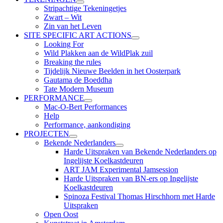
submenu
Stripachtige Tekeningetjes
uitvouwen
Zwart – Wit
Zin van het Leven
SITE SPECIFIC ART ACTIONS
submenu
Looking For
uitvouwen
Wild Plakken aan de WildPlak zuil
Breaking the rules
Tijdelijk Nieuwe Beelden in het Oosterpark
Gautama de Boeddha
Tate Modern Museum
PERFORMANCE
submenu
Mac-O-Bert Performances
uitvouwen
Help
Performance, aankondiging
PROJECTEN
submenu
Bekende Nederlanders
uitvouwen
submenu
Harde Uitspraken van Bekende Nederlanders op
uitvouwen
Ingelijste Koelkastdeuren
ART JAM Experimental Jamsession
Harde Uitspraken van BN-ers op Ingelijste
Koelkastdeuren
Spinoza Festival Thomas Hirschhorn met Harde
Uitspraken
Open Oost