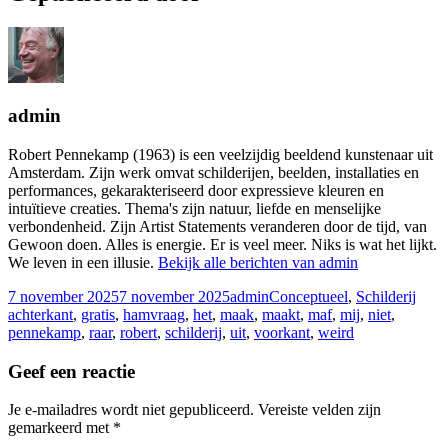
admin
Robert Pennekamp (1963) is een veelzijdig beeldend kunstenaar uit
Amsterdam. Zijn werk omvat schilderijen, beelden, installaties en
performances, gekarakteriseerd door expressieve kleuren en
intuïtieve creaties. Thema's zijn natuur, liefde en menselijke
verbondenheid. Zijn Artist Statements veranderen door de tijd, van
Gewoon doen. Alles is energie. Er is veel meer. Niks is wat het lijkt.
We leven in een illusie.
Bekijk alle berichten van admin
Geplaatst
Auteur
Categorieën
Tags
7 november 2025
7 november 2025
admin
Conceptueel
,
Schilderij
op
achterkant
,
gratis
,
hamvraag
,
het
,
maak
,
maakt
,
maf
,
mij
,
niet
,
pennekamp
,
raar
,
robert
,
schilderij
,
uit
,
voorkant
,
weird
Geef een reactie
Je e-mailadres wordt niet gepubliceerd.
Vereiste velden zijn
gemarkeerd met
*