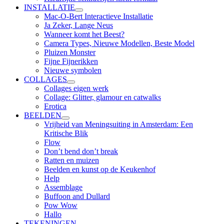
INSTALLATIE
submenu
Mac-O-Bert Interactieve Installatie
uitvouwen
Ja Zeker, Lange Neus
Wanneer komt het Beest?
Camera Types, Nieuwe Modellen, Beste Model
Pluizen Monster
Fijne Fijnerikken
Nieuwe symbolen
COLLAGES
submenu
Collages eigen werk
uitvouwen
Collage: Glitter, glamour en catwalks
Erotica
BEELDEN
submenu
Vrijheid van Meningsuiting in Amsterdam: Een
uitvouwen
Kritische Blik
Flow
Don’t bend don’t break
Ratten en muizen
Beelden en kunst op de Keukenhof
Help
Assemblage
Buffoon and Dullard
Pow Wow
Hallo
TEKENINGEN