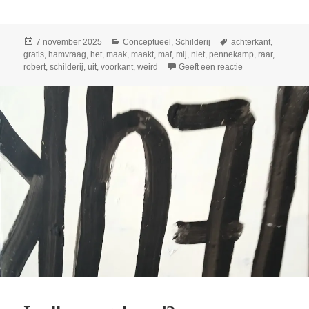
laden...
Geplaatst
Categorieën
Tags
7 november 2025
Conceptueel
,
Schilderij
achterkant
,
op
gratis
,
hamvraag
,
het
,
maak
,
maakt
,
maf
,
mij
,
niet
,
pennekamp
,
raar
,
op Maakt het uit o
robert
,
schilderij
,
uit
,
voorkant
,
weird
Geeft een reactie