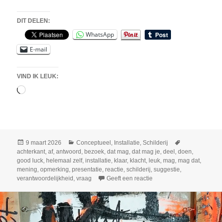
DIT DELEN:
WhatsApp
E-mail
VIND IK LEUK:
Aan
het
laden...
Geplaatst
Categorieën
Tags
9 maart 2026
Conceptueel
,
Installatie
,
Schilderij
op
achterkant
,
af
,
antwoord
,
bezoek
,
dat mag
,
dat mag je
,
deel
,
doen
,
good luck
,
helemaal zelf
,
installatie
,
klaar
,
klacht
,
leuk
,
mag
,
mag dat
,
mening
,
opmerking
,
presentatie
,
reactie
,
schilderij
,
suggestie
,
op Wij horen graag je me
verantwoordelijkheid
,
vraag
Geeft een reactie