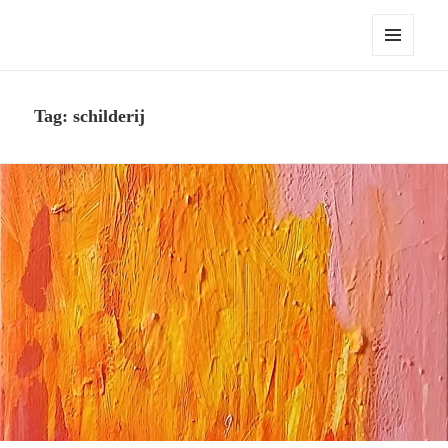
Robert Pennekamp
MENU
EN
WIDGETS
Tag:
schilderij