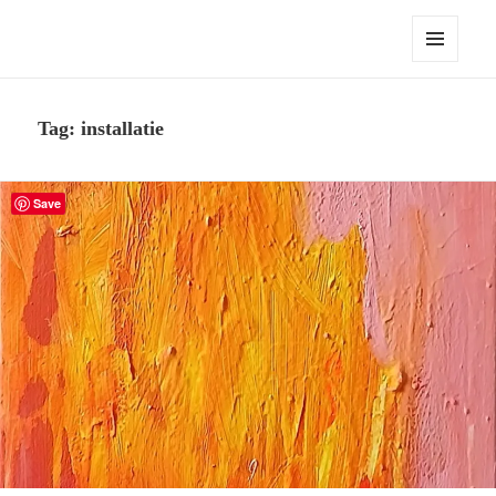
Robert Pennekamp
MENU
EN
WIDGETS
Tag:
installatie
Save