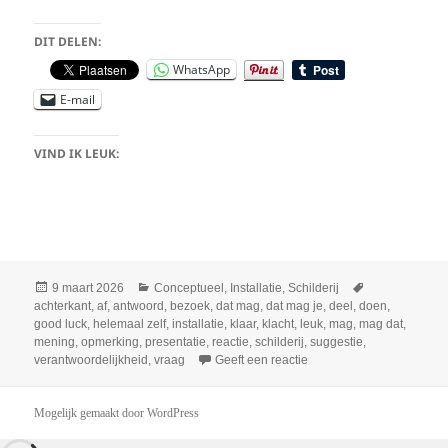
DIT DELEN:
WhatsApp
E-mail
VIND IK LEUK:
Geplaatst
Categorieën
Tags
9 maart 2026
Conceptueel
,
Installatie
,
Schilderij
op
achterkant
,
af
,
antwoord
,
bezoek
,
dat mag
,
dat mag je
,
deel
,
doen
,
good luck
,
helemaal zelf
,
installatie
,
klaar
,
klacht
,
leuk
,
mag
,
mag dat
,
mening
,
opmerking
,
presentatie
,
reactie
,
schilderij
,
suggestie
,
op Wij horen graag je me
verantwoordelijkheid
,
vraag
Geeft een reactie
Mogelijk gemaakt door WordPress