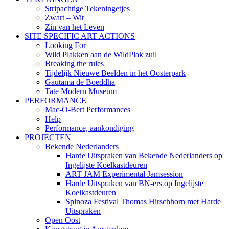
Stripachtige Tekeningetjes
Zwart – Wit
Zin van het Leven
SITE SPECIFIC ART ACTIONS
Looking For
Wild Plakken aan de WildPlak zuil
Breaking the rules
Tijdelijk Nieuwe Beelden in het Oosterpark
Gautama de Boeddha
Tate Modern Museum
PERFORMANCE
Mac-O-Bert Performances
Help
Performance, aankondiging
PROJECTEN
Bekende Nederlanders
Harde Uitspraken van Bekende Nederlanders op
Ingelijste Koelkastdeuren
ART JAM Experimental Jamsession
Harde Uitspraken van BN-ers op Ingelijste
Koelkastdeuren
Spinoza Festival Thomas Hirschhorn met Harde
Uitspraken
Open Oost