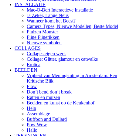
INSTALLATIE
Mac-O-Bert Interactieve Installatie
Ja Zeker, Lange Neus
Wanneer komt het Beest?
Camera Types, Nieuwe Modellen, Beste Model
Pluizen Monster
Fijne Fijnerikken
Nieuwe symbolen
COLLAGES
Collages eigen werk
Collage: Glitter, glamour en catwalks
Erotica
BEELDEN
Vrijheid van Meningsuiting in Amsterdam: Een
Kritische Blik
Flow
Don’t bend don’t break
Ratten en muizen
Beelden en kunst op de Keukenhof
Help
Assemblage
Buffoon and Dullard
Pow Wow
Hallo
TEKENINGEN