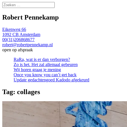
Zoeken
naar:
Robert Pennekamp
Eikenweg 66
1092 CB Amsterdam
00(31)206868677
robert@robertpennekamp.nl
open op afspraak
RaRa, wat is er dan verborgen?
Zo is het. Het zal allemaal gebeuren
Wij horen graag je mening
Once you know you can’t get back
Update gedachtengoed Kadodo afgekeurd
Tag:
collages