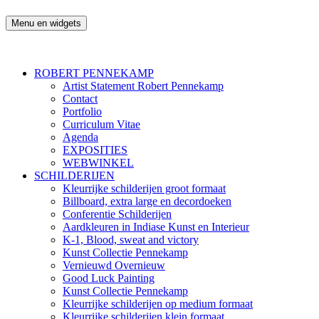
Ga
naar
Menu en widgets
Robert Pennekamp
de
inhoud
ROBERT PENNEKAMP
Artist Statement Robert Pennekamp
Contact
Portfolio
Curriculum Vitae
Agenda
EXPOSITIES
WEBWINKEL
SCHILDERIJEN
Kleurrijke schilderijen groot formaat
Billboard, extra large en decordoeken
Conferentie Schilderijen
Aardkleuren in Indiase Kunst en Interieur
K-1, Blood, sweat and victory
Kunst Collectie Pennekamp
Vernieuwd Overnieuw
Good Luck Painting
Kunst Collectie Pennekamp
Kleurrijke schilderijen op medium formaat
Kleurrijke schilderijen klein formaat