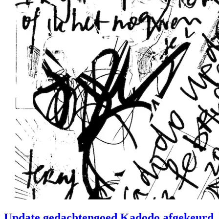
Update gedachtengoed Kadodo afgekeurd