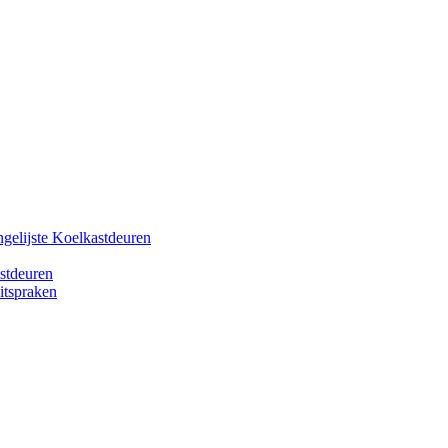
gelijste Koelkastdeuren
stdeuren
itspraken