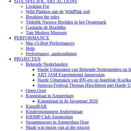
SITE SPECIFIC ART ACTIONS
Looking For
Wild Plakken aan de WildPlak zuil
Breaking the rules
Tijdelijk Nieuwe Beelden in het Oosterpark
Gautama de Boeddha
Tate Modern Museum
PERFORMANCE
Mac-O-Bert Performances
Help
Performance, aankondiging
PROJECTEN
Bekende Nederlanders
Harde Uitspraken van Bekende Nederlanders op In
ART JAM Experimental Jamsession
Harde Uitspraken van BN-ers op Ingelijste Koelka
Spinoza Festival Thomas Hirschhorn met Harde U
Open Oost
Kunststraat in Amsterdam
Kunststraat in de Javastraat 2026
KunstBAR
Kindermonument Joubertstraat
KRIMP Club Amsterdam
Straatmuseum in Amsterdam Oost
Maak wat moois van al die rotzooi