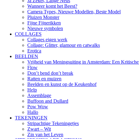
Ja Zeker, Lange Neus
Wanneer komt het Beest?
Camera Types, Nieuwe Modellen, Beste Model
Pluizen Monster
Fijne Fijnerikken
Nieuwe symbolen
COLLAGES
Collages eigen werk
Collage: Glitter, glamour en catwalks
Erotica
BEELDEN
Vrijheid van Meningsuiting in Amsterdam: Een Kritische
Flow
Don’t bend don’t break
Ratten en muizen
Beelden en kunst op de Keukenhof
Help
Assemblage
Buffoon and Dullard
Pow Wow
Hallo
TEKENINGEN
Stripachtige Tekeningetjes
Zwart – Wit
Zin van het Leven