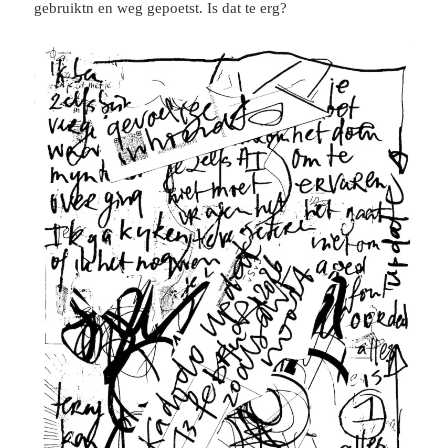
gebruiktn en weg gepoetst. Is dat te erg?