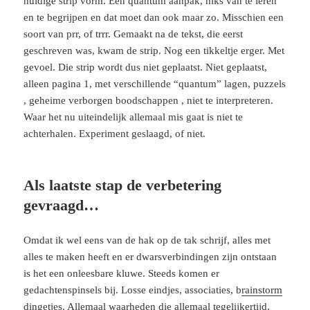
huidige strip vorm. Een quantum aanpak, niks van te leren
en te begrijpen en dat moet dan ook maar zo. Misschien een
soort van prr, of trrr. Gemaakt na de tekst, die eerst
geschreven was, kwam de strip. Nog een tikkeltje erger. Met
gevoel. Die strip wordt dus niet geplaatst. Niet geplaatst,
alleen pagina 1, met verschillende “quantum” lagen, puzzels
, geheime verborgen boodschappen , niet te interpreteren.
Waar het nu uiteindelijk allemaal mis gaat is niet te
achterhalen. Experiment geslaagd, of niet.
Als laatste stap de verbetering
gevraagd…
Omdat ik wel eens van de hak op de tak schrijf, alles met
alles te maken heeft en er dwarsverbindingen zijn ontstaan
is het een onleesbare kluwe. Steeds komen er
gedachtenspinsels bij. Losse eindjes, associaties, b
rainstorm
dingetjes
. Allemaal waarheden die allemaal tegelijkertijd,