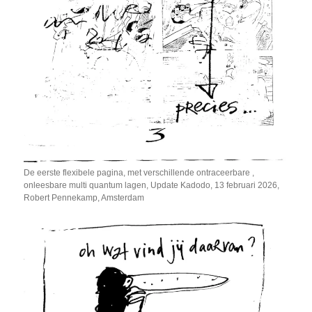
De eerste flexibele pagina, met verschillende ontraceerbare ,
onleesbare multi quantum lagen, Update Kadodo, 13 februari 2026,
Robert Pennekamp, Amsterdam