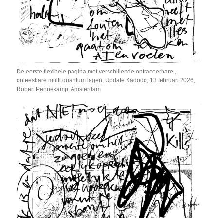
De eerste flexibele pagina,met verschillende ontraceerbare ,
onleesbare multi quantum lagen, Update Kadodo, 13 februari 2026,
Robert Pennekamp, Amsterdam