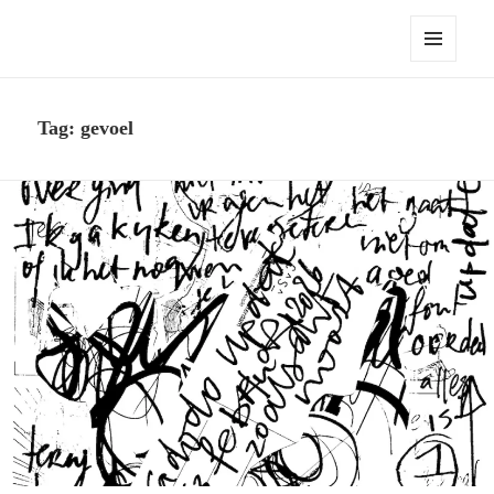
Robert Pennekamp
MENU
EN
WIDGETS
Tag:
gevoel