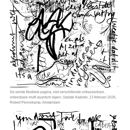
De eerste flexibele pagina, met verschillende ontraceerbare ,
onleesbare multi quantum lagen, Update Kadodo, 13 februari 2026,
Robert Pennekamp, Amsterdam