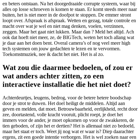
en beters ontstaan. Na het doorgedraaide corrupte systeem, waar bij
alles op losse schroeven is komen te staan. Er komt steeds meer naar
buiten, het is niet meer in de doofpot te stoppen. De emmer stront
loopt over. Afspraak is afspraak. Wetten en gezag, totale controle en
macht over wat je wel en niet mag denken, voelen, verzinnen,
zeggen. Maar het gaat niet lukken. Maar dan ? Meld het altijd. Ach
ook dat hoeft niet meer, ze, de BIGTech, weten het toch allang wat
je daar aan het doen bent. Overal camera’s of nog veel meer high
tech systemen om jouw gedachten te lezen en te vervormen.
Toekomstmuziek, nee ik dacht het niet. Het is al zo.
Wat zou die daarmee bedoelen, of zou er
wat anders achter zitten, zo een
interactieve installatie die het niet doet?
Achterdeurtjes, leugens, bedrog, voor de betere hetere boodschap
door je strot te duwen. Het doel heiligt de middelen. Altijd aan
geven en melden, dat moet. Betrouwbaarheid, eerlijkheid, recht door
zee, doortastend, volle kracht vooruit, plicht roept, je doet het
immers voor de ander, je moet opkomen op voor de zwakkeren, de
tien geboden, of zijn het er dertien? Het is allemaal niet zo bedoeld,
maar het staat er toch. Weet jij nog wat er waar is? Diep daarachter
ergens, zit een goede intentie verborgen. Het is wel zoeken naar een