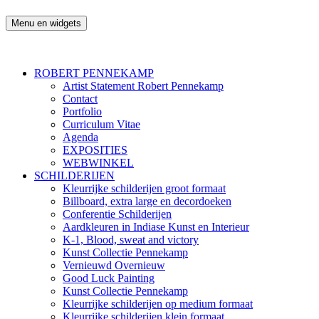
Ga
naar
Menu en widgets
Robert Pennekamp
de
inhoud
ROBERT PENNEKAMP
Artist Statement Robert Pennekamp
Contact
Portfolio
Curriculum Vitae
Agenda
EXPOSITIES
WEBWINKEL
SCHILDERIJEN
Kleurrijke schilderijen groot formaat
Billboard, extra large en decordoeken
Conferentie Schilderijen
Aardkleuren in Indiase Kunst en Interieur
K-1, Blood, sweat and victory
Kunst Collectie Pennekamp
Vernieuwd Overnieuw
Good Luck Painting
Kunst Collectie Pennekamp
Kleurrijke schilderijen op medium formaat
Kleurrijke schilderijen klein formaat