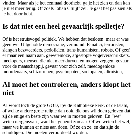
vinden. Maar als je het eenmaal doorhebt, ga je het zien en dan kan
je niet meer terug. Of zoals Johan Cruijff zei. Je gaat het pas zien als
je het door hebt.
Is dat niet een heel gevaarlijk spelletje?
Of is het struisvogel politiek. We hebben dat besloten, maar er was
geen we. Uitgeholde democratie, vermomd. Fanatici, terroristen,
slangen bezweerders, pedofielen, trans humanisten, robots, Of geef
er maar een naam aan, gewetenloze, afgestopte vogelverschrikkers,
meelopers, mensen die niet meer durven en mogen zeggen, gevaar
voor de maatschappij, gevaar voor zich zelf, meedogenloze
moordenaars, schizofrenen, psychopaten, sociopaten, altruïsten,
AI moet het controleren, anders klopt het
niet
AI wordt toch de grote GOD, ipv de Katholieke kerk, of de Islam,
of welke andere grote religie dan ook, die ons wil doen geloven dat
zij de enige en beste zijn waar we in moeten geloven. En “we”
weten nergensvan , want het gebeurt zomaar. Of we weten het wel,
maar we kunnen er niets aan doen. Of ze en ze, en dat zijn de
schuldigen. Die moeten veroordeeld worden.