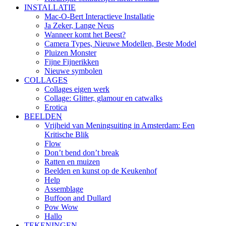
INSTALLATIE
Mac-O-Bert Interactieve Installatie
Ja Zeker, Lange Neus
Wanneer komt het Beest?
Camera Types, Nieuwe Modellen, Beste Model
Pluizen Monster
Fijne Fijnerikken
Nieuwe symbolen
COLLAGES
Collages eigen werk
Collage: Glitter, glamour en catwalks
Erotica
BEELDEN
Vrijheid van Meningsuiting in Amsterdam: Een
Kritische Blik
Flow
Don’t bend don’t break
Ratten en muizen
Beelden en kunst op de Keukenhof
Help
Assemblage
Buffoon and Dullard
Pow Wow
Hallo
TEKENINGEN