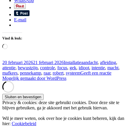
WhatsApp
E-mail
Vind ik leuk:
Aan
het
laden...
Geplaatst
Categorieën
Tags
20 februari 2026
21 februari 2026
Installatie
aandacht
,
afleiding
,
op
attentie
,
bewustzijn
,
controle
,
focus
,
gek
,
idioot
,
intentie
,
macht
,
op
mafkees
,
pennekamp
,
raar
,
robert
,
systeem
Geeft een reactie
Once
Mogelijk gemaakt door WordPress
you
know
you
can’t
Privacy & cookies: deze site gebruikt cookies. Door deze site te
get
blijven gebruiken, ga je akkoord met het gebruik hiervan.
back
Wil je meer weten, ook over hoe je cookies kunt beheren, kijk dan
hier:
Cookiebeleid