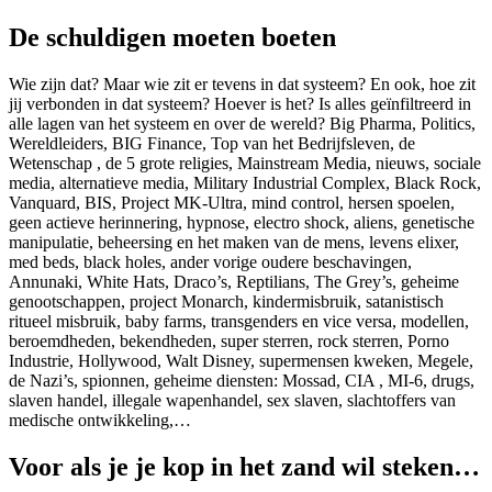
De schuldigen moeten boeten
Wie zijn dat? Maar wie zit er tevens in dat systeem? En ook, hoe zit
jij verbonden in dat systeem? Hoever is het? Is alles geïnfiltreerd in
alle lagen van het systeem en over de wereld? Big Pharma, Politics,
Wereldleiders, BIG Finance, Top van het Bedrijfsleven, de
Wetenschap , de 5 grote religies, Mainstream Media, nieuws, sociale
media, alternatieve media, Military Industrial Complex, Black Rock,
Vanquard, BIS, Project MK-Ultra, mind control, hersen spoelen,
geen actieve herinnering, hypnose, electro shock, aliens, genetische
manipulatie, beheersing en het maken van de mens, levens elixer,
med beds, black holes, ander vorige oudere beschavingen,
Annunaki, White Hats, Draco’s, Reptilians, The Grey’s, geheime
genootschappen, project Monarch, kindermisbruik, satanistisch
ritueel misbruik, baby farms, transgenders en vice versa, modellen,
beroemdheden, bekendheden, super sterren, rock sterren, Porno
Industrie, Hollywood, Walt Disney, supermensen kweken, Megele,
de Nazi’s, spionnen, geheime diensten: Mossad, CIA , MI-6, drugs,
slaven handel, illegale wapenhandel, sex slaven, slachtoffers van
medische ontwikkeling,…
Voor als je je kop in het zand wil steken…