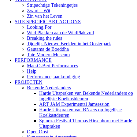
Stripachtige Tekeningetjes
Zwart – Wit
Zin van het Leven
SITE SPECIFIC ART ACTIONS
Looking For
Wild Plakken aan de WildPlak zuil
Breaking the rules
Tijdelijk Nieuwe Beelden in het Oosterpark
Gautama de Boeddha
Tate Modern Museum
PERFORMANCE
Mac-O-Bert Performances
Help
Performance, aankondiging
PROJECTEN
Bekende Nederlanders
Harde Uitspraken van Bekende Nederlanders op
Ingelijste Koelkastdeuren
ART JAM Experimental Jamsession
Harde Uitspraken van BN-ers op Ingelijste
Koelkastdeuren
Spinoza Festival Thomas Hirschhorn met Harde
Uitspraken
Open Oost