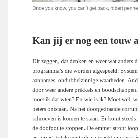
Once you know, you can’t get back, robert pen
Kan jij er nog een touw 
Dit zeggen, dat denken en weer wat anders 
programma’s die worden afgespeeld. Systeme
aannames, ondubbelzinnige waarheden. Ande
door weer andere prikkels en boodschappen.
moet ik dat wten? En wie is ik? Moet wel, wa
beters ontstaan. Na het doorgedraaide corrupt
schroeven is komen te staan. Er komt steeds m
de doofpot te stoppen. De emmer stront loopt
en gezag, totale controle en macht over wat 