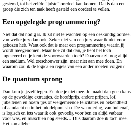
gestemd, tot het zelfde “juiste” oordeel kan komen. Dat is dan een
groep die zich ten taak heeft gesteld een oordeel te vellen.
Een opgelegde programmering?
Niet dat dat nodig is. Ik zit niet te wachten op een deskundig oordeel
van welke jury dan ook. Zeker niet van een jury waar ik niet voor
gekozen heb. Want ook dat is maar een programmering waarin jij
wordt meegenomen. Maar hoe zit dat dan, je hebt het toch
ingeleverd en je kent de voorwaarden toch? Daarvoor zit nog altijd
een stadium. Wel toeschouwer zijn, maar niet aan mee doen. En
waarom zou ik de logica en regels van een ander moeten volgen?
De quantum sprong
Dan kom je jezelf tegen. En doe je niet mee. Je maakt dan geen kans
op de geweldige extraatjes, de hoofdprijs, andere prijzen, lof,
jubeltenen en hoera-tjes of welgemeende felicitaties en bekendheid
of aandacht en in het middelpunt staa. De waardering, van buitenaf,
is logisch en iets waar ik ook gevoelig voor ben en altijd vatbaar
voor was, en misschien nog steeds… Dus daarom doe ik toch mee.
Het kan allebei.