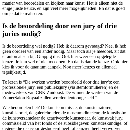
manier van beoordelen en kiojken naar kunst. Het is alleen niet de
enige juiste keuze, en zijn veel meer mogelijkheden. En dat is goed
om je dat te realiseren.
Is de beoordeling door een jury of drie
juries nodig?
Is de beoordeling wel nodig? Heb ik daarom gevraagd? Nee, ik heb
geen oordeel van een ander nodig. Maar toch als je meedoet, zit dat
er automatisch bij. Grappig dus. Ook hier weer een opgelegde
keuze. Je kan wel of niet meedoen. En dat is dan dè keuze. Ook hier
kies ik voor de quantum aanpak. Nog meer keuzes en allemaal
tegelijkertijd.
Te lezen is “De werken worden beoordeeld door drie jury’s: een
professionele jury, een publieksjury (via stemformulieren) en de
medewerkers van CBK Zuidoost. De winnende werken van de
ZomerSalon Royaal zullen worden tentoongesteld.”
Wie beoordelen het? De kunstcommissie, de kunstcuratoren,
kunsthistorici, de galeriehouder, de museum directeur, de kunstbobo
de kunstverzamelaar de gearriveerde kunstenaar, de kunstvak jury,
commissielid van het fonds of de subsidiegever, kunstdeskundige, of
degene die daarvoor gestudeerd heeft of aanzien heeft verworven