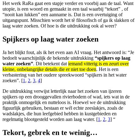
Het werk RaRa gaat een stapje verder en voorbij aan de taal. Want
utopie, is een woord en gemaakt in een taal waarbij “tekort” , of
“nooit kan lukken” een aanname is. Dat is een overtuiging of
uitgangspunt. Misschien wordt het tè filosofisch of ga ik slakken of
laag water zoeken. Of hoe is die uitdrukking ook al weer?
Spijkers op laag water zoeken
Ja het blijkt fout, als ik het even aan AI vraag. Het antwoord is: “Je
bedoelt waarschijnlijk de bekende uitdrukking
“spijkers op laag
water zoeken”
. Dit betekent dat
iemand vitterig is en zeurt over
kleine, onbelangrijke details die er niet toe doen
. Het is een
verbastering van het oudere spreekwoord “spijkers in het water
zoeken”. [
1
,
2
,
3
,
4
]
De uitdrukking verwijst letterlijk naar het zoeken van ijzeren
spijkers op een drooggevallen rivierbodem of wad, iets wat in de
praktijk onmogelijk en nutteloos is. Hoewel we de uitdrukking
figuurlijk gebruiken, bestaan er wél echte zeeslakjes, zoals de
wadslakjes, die hun leefgebied hebben in kustgebieden en
regelmatig blootgesteld worden aan laag water. [
1
,
2
,
3
] “
Tekort, gebrek en te weinig…