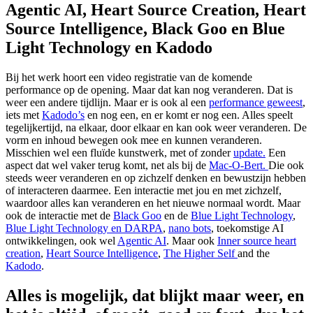
Agentic AI, Heart Source Creation, Heart
Source Intelligence, Black Goo en Blue
Light Technology en Kadodo
Bij het werk hoort een video registratie van de komende
performance op de opening. Maar dat kan nog veranderen. Dat is
weer een andere tijdlijn. Maar er is ook al een
performance geweest
,
iets met
Kadodo’s
en nog een, en er komt er nog een. Alles speelt
tegelijkertijd, na elkaar, door elkaar en kan ook weer veranderen. De
vorm en inhoud bewegen ook mee en kunnen veranderen.
Misschien wel een fluïde kunstwerk, met of zonder
update.
Een
aspect dat wel vaker terug komt, net als bij de
Mac-O-Bert.
Die ook
steeds weer veranderen en op zichzelf denken en bewustzijn hebben
of interacteren daarmee. Een interactie met jou en met zichzelf,
waardoor alles kan veranderen en het nieuwe normaal wordt. Maar
ook de interactie met de
Black Goo
en de
Blue Light Technology
,
Blue Light Technology en DARPA
,
nano bots
, toekomstige AI
ontwikkelingen, ook wel
Agentic AI
. Maar ook
Inner source heart
creation
,
Heart Source Intelligence
,
The Higher Self
and the
Kadodo
.
Alles is mogelijk, dat blijkt maar weer, en