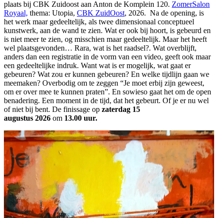
plaats bij CBK Zuidoost aan Anton de Komplein 120.
ZomerSalon
Royaal,
thema: Utopia,
CBK ZuidOost
, 2026.
Na de opening, is
het werk maar gedeeltelijk, als twee dimensionaal conceptueel
kunstwerk, aan de wand te zien. Wat er ook bij hoort, is gebeurd en
is niet meer te zien, og misschien maar gedeeltelijk. Maar het heeft
wel plaatsgevonden… Rara, wat is het raadsel?. Wat overblijft,
anders dan een registratie in de vorm van een video, geeft ook maar
een gedeeltelijke indruk. Want wat is er mogelijk, wat gaat er
gebeuren? Wat zou er kunnen gebeuren? En welke tijdlijn gaan we
meemaken? Overbodig om te zeggen “Je moet erbij zijn geweest,
om er over mee te kunnen praten”. En sowieso gaat het om de open
benadering. Een moment in de tijd, dat het gebeurt. Of je er nu wel
of niet bij bent. De finissage op
zaterdag 15
augustus
2026
om
13.00 uur.