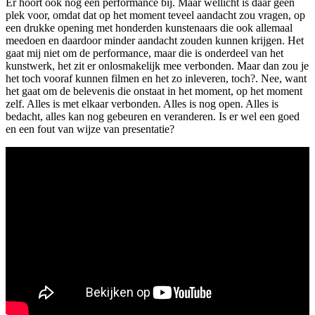
Er hoort ook nog een performance bij. Maar wellicht is daar geen
plek voor, omdat dat op het moment teveel aandacht zou vragen, op
een drukke opening met honderden kunstenaars die ook allemaal
meedoen en daardoor minder aandacht zouden kunnen krijgen. Het
gaat mij niet om de performance, maar die is onderdeel van het
kunstwerk, het zit er onlosmakelijk mee verbonden. Maar dan zou je
het toch vooraf kunnen filmen en het zo inleveren, toch?. Nee, want
het gaat om de belevenis die onstaat in het moment, op het moment
zelf. Alles is met elkaar verbonden. Alles is nog open. Alles is
bedacht, alles kan nog gebeuren en veranderen. Is er wel een goed
en een fout van wijze van presentatie?