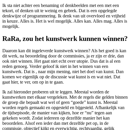
Ik sta niet achter een benaming of denkbeelden met een met een
tekort, of denken uit te weinig en gebrek. Dat is een opgelegde
denkwijze of programmering. Ik denk van uit overvloed en vrijheid
in keuze. Alles is. Het is wel mogelijk. Alles kan. Alles mag. Alles is
mogelijk.
RaRa, zou het kunstwerk kunnen winnen?
Daarom kan dit ingeleverde kunstwerk winnen? Als het goed is kan
dit werk, na beoordeling door de commissies, ja er zijn er drie, dan
ook niet winnen. Het gaat niet echt over utopie. Dus dat is al een
reden genoeg. Verder geloof ik niet in het winnen van een
kunstwerk. Dat is , naar mijn mening, niet het doel van kunst. Dan
komen we eigenlijk op de discussie wat kunst is en wat niet. Dat
gaat hier, te ver, om op in te gaan.
Ik zal hieronder proberen uit te leggen. Meestal worden de
kunstwerken met elkaar vergeleken. Met de regels die gelden binnen
de groep die bepaalt wat wel of geen “goede” kunst is. Meestal
worden regels gemaakt en opgesteld en bijgesteld. Afhankelijk van
de tijdsepisode, de manier van kijken, hoe er “nu” tegen aan
gekeken wordt. Zodat iedereen op dezelfde manier het kan
beoordelen. Alsof een ieder dan met dezelfde pet op, in de
commissie, objectief kijkt en everwichtig, rechtvaardig, gelijk