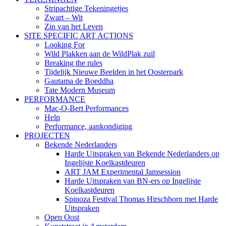
Stripachtige Tekeningetjes
Zwart – Wit
Zin van het Leven
SITE SPECIFIC ART ACTIONS
Looking For
Wild Plakken aan de WildPlak zuil
Breaking the rules
Tijdelijk Nieuwe Beelden in het Oosterpark
Gautama de Boeddha
Tate Modern Museum
PERFORMANCE
Mac-O-Bert Performances
Help
Performance, aankondiging
PROJECTEN
Bekende Nederlanders
Harde Uitspraken van Bekende Nederlanders op
Ingelijste Koelkastdeuren
ART JAM Experimental Jamsession
Harde Uitspraken van BN-ers op Ingelijste
Koelkastdeuren
Spinoza Festival Thomas Hirschhorn met Harde
Uitspraken
Open Oost