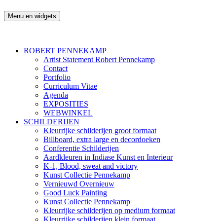
Ga
naar
Menu en widgets
Robert Pennekamp
de
inhoud
ROBERT PENNEKAMP
Artist Statement Robert Pennekamp
Contact
Portfolio
Curriculum Vitae
Agenda
EXPOSITIES
WEBWINKEL
SCHILDERIJEN
Kleurrijke schilderijen groot formaat
Billboard, extra large en decordoeken
Conferentie Schilderijen
Aardkleuren in Indiase Kunst en Interieur
K-1, Blood, sweat and victory
Kunst Collectie Pennekamp
Vernieuwd Overnieuw
Good Luck Painting
Kunst Collectie Pennekamp
Kleurrijke schilderijen op medium formaat
Kleurrijke schilderijen klein formaat