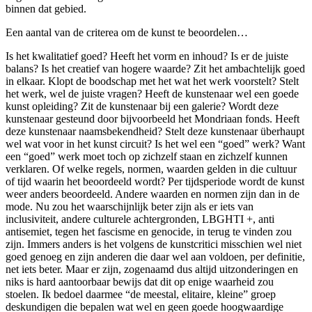
binnen dat gebied.
Een aantal van de criterea om de kunst te beoordelen…
Is het kwalitatief goed? Heeft het vorm en inhoud? Is er de juiste
balans? Is het creatief van hogere waarde? Zit het ambachtelijk goed
in elkaar. Klopt de boodschap met het wat het werk voorstelt? Stelt
het werk, wel de juiste vragen? Heeft de kunstenaar wel een goede
kunst opleiding? Zit de kunstenaar bij een galerie? Wordt deze
kunstenaar gesteund door bijvoorbeeld het Mondriaan fonds. Heeft
deze kunstenaar naamsbekendheid? Stelt deze kunstenaar überhaupt
wel wat voor in het kunst circuit? Is het wel een “goed” werk? Want
een “goed” werk moet toch op zichzelf staan en zichzelf kunnen
verklaren. Of welke regels, normen, waarden gelden in die cultuur
of tijd waarin het beoordeeld wordt? Per tijdsperiode wordt de kunst
weer anders beoordeeld. Andere waarden en normen zijn dan in de
mode. Nu zou het waarschijnlijk beter zijn als er iets van
inclusiviteit, andere culturele achtergronden, LBGHTI +, anti
antisemiet, tegen het fascisme en genocide, in terug te vinden zou
zijn. Immers anders is het volgens de kunstcritici misschien wel niet
goed genoeg en zijn anderen die daar wel aan voldoen, per definitie,
net iets beter. Maar er zijn, zogenaamd dus altijd uitzonderingen en
niks is hard aantoorbaar bewijs dat dit op enige waarheid zou
stoelen. Ik bedoel daarmee “de meestal, elitaire, kleine” groep
deskundigen die bepalen wat wel en geen goede hoogwaardige