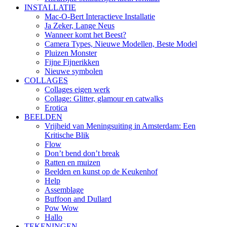
INSTALLATIE
Mac-O-Bert Interactieve Installatie
Ja Zeker, Lange Neus
Wanneer komt het Beest?
Camera Types, Nieuwe Modellen, Beste Model
Pluizen Monster
Fijne Fijnerikken
Nieuwe symbolen
COLLAGES
Collages eigen werk
Collage: Glitter, glamour en catwalks
Erotica
BEELDEN
Vrijheid van Meningsuiting in Amsterdam: Een
Kritische Blik
Flow
Don’t bend don’t break
Ratten en muizen
Beelden en kunst op de Keukenhof
Help
Assemblage
Buffoon and Dullard
Pow Wow
Hallo
TEKENINGEN