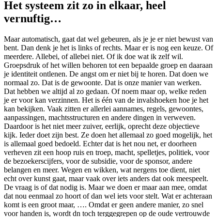
Het systeem zit zo in elkaar, heel
vernuftig…
Maar automatisch, gaat dat wel gebeuren, als je je er niet bewust van
bent. Dan denk je het is links of rechts. Maar er is nog een keuze. Of
meerdere. Allebei, of allebei niet. Of ik doe wat ik zelf wil.
Groepsdruk of het willen behoren tot een bepaalde groep en daaraan
je identiteit ontlenen. De angst om er niet bij te horen. Dat doen we
normaal zo. Dat is de gewoonte. Dat is onze manier van werken.
Dat hebben we altijd al zo gedaan. Of noem maar op, welke reden
je er voor kan verzinnen. Het is één van de invalshoeken hoe je het
kan bekijken. Vaak zitten er allerlei aannames, regels, gewoontes,
aanpassingen, machtsstructuren en andere dingen in verweven.
Daardoor is het niet meer zuiver, eerlijk, oprecht deze objectieve
kijk. Ieder doet zijn best. Ze doen het allemaal zo goed mogelijk, het
is allemaal goed bedoeld. Echter dat is het nou net, er doorheen
verheven zit een hoop ruis en troep, macht, spelletjes, politiek, voor
de bezoekerscijfers, voor de subsidie, voor de sponsor, andere
belangen en meer. Wegen en wikken, wat nergens toe dient, niet
echt over kunst gaat, maar vaak over iets anders dat ook meespeelt.
De vraag is of dat nodig is. Maar we doen er maar aan mee, omdat
dat nou eenmaal zo hoort of dan wel iets voor stelt. Wat er achteraan
komt is een groot maar, …. Omdat er geen andere manier, zo snel
voor handen is, wordt dn toch terggegrepen op de oude vertrouwde