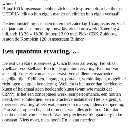
wonen!
Bijna 100 kunstenaars hebben zich laten inspireren door het thema
UTOPIA, elk op hun eigen manier en elk met hun eigen verhaal!
De tentoonstelling is te zien tot en met zaterdag 15 augustus en zoals
elk jaar kan je stemmen op jouw favoriete kunstwerk! Zaterdag 4
juli, tijd: 13.30 – 16.30 (inloop 13.00 uur) Plek: CBK Zuidoost,
Anton de Komplein 120, Amsterdam Bijlmer.
Een quantum ervaring, …
De rest van Rara is aanwezig. Onzichtbaar aanwezig. Hoorbaar,
voelbaar, voorstelbaar. Een totale quantum ervaring. Er hoort van
alles bij. En er zit van alles aan vast. Verschillende waarheden
tegelijkertijd. Tijdlijnen, ingangen, portalen, verbindingen, mogelijke
richtingen en open benadering. Wellicht is het meer dan beeldende
kunst of helemaal geen beeldende kunst (want wie maakt dat
uit???). Is het een conceptueel werk, een performance, een houten
beeld, een schilderijen, een interactieve installatie? Het is eigenlijk
meer een ervaring of iets wat je mee kan maken, tijdens de opening.
Dan zal er, op een bepaald moment, van alles gebeuren. Ook dat
maakt deel uit van het werk. Wat het precies wordt, gaat ter plekke
ontstaan. Niets moet, niets hoeft. En je kan meedoen.