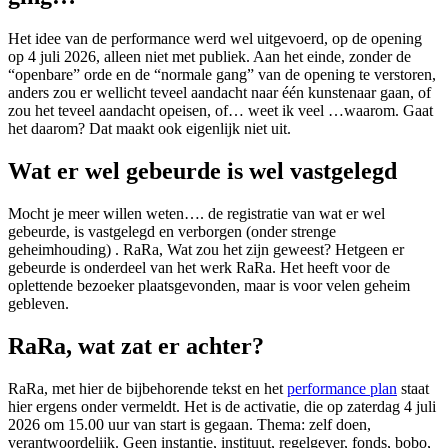
Het idee van de performance werd wel uitgevoerd, op de opening
op 4 juli 2026, alleen niet met publiek. Aan het einde, zonder de
“openbare” orde en de “normale gang” van de opening te verstoren,
anders zou er wellicht teveel aandacht naar één kunstenaar gaan, of
zou het teveel aandacht opeisen, of… weet ik veel …waarom. Gaat
het daarom? Dat maakt ook eigenlijk niet uit.
Wat er wel gebeurde is wel vastgelegd
Mocht je meer willen weten…. de registratie van wat er wel
gebeurde, is vastgelegd en verborgen (onder strenge
geheimhouding) . RaRa, Wat zou het zijn geweest? Hetgeen er
gebeurde is onderdeel van het werk RaRa. Het heeft voor de
oplettende bezoeker plaatsgevonden, maar is voor velen geheim
gebleven.
RaRa, wat zat er achter?
RaRa, met hier de bijbehorende tekst en het
performance plan
staat
hier ergens onder vermeldt. Het is de activatie, die op zaterdag 4 juli
2026 om 15.00 uur van start is gegaan. Thema: zelf doen,
verantwoordelijk. Geen instantie, instituut, regelgever, fonds, bobo,