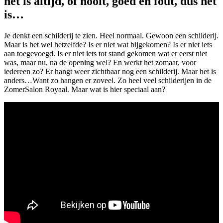
het is altijd, of nooit, goed en fout, dus het
is…
Je denkt een schilderij te zien. Heel normaal. Gewoon een schilderij.
Maar is het wel hetzelfde? Is er niet wat bijgekomen? Is er niet iets
aan toegevoegd. Is er niet iets tot stand gekomen wat er eerst niet
was, maar nu, na de opening wel? En werkt het zomaar, voor
iedereen zo? Er hangt weer zichtbaar nog een schilderij. Maar het is
anders…Want zo hangen er zoveel. Zo heel veel schilderijen in de
ZomerSalon Royaal. Maar wat is hier speciaal aan?