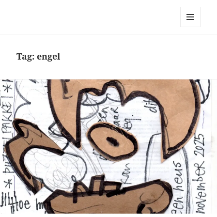
Robert Pennekamp
MENU
EN
WIDGETS
Tag:
engel