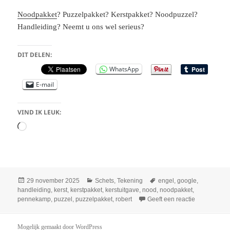
Noodpakket
? Puzzelpakket? Kerstpakket? Noodpuzzel?
Handleiding? Neemt u ons wel serieus?
DIT DELEN:
WhatsApp
E-mail
VIND IK LEUK:
Aan
het
laden...
Geplaatst
Categorieën
Tags
29 november 2025
Schets
,
Tekening
engel
,
google
,
op
handleiding
,
kerst
,
kerstpakket
,
kerstuitgave
,
nood
,
noodpakket
,
op Noodpakk
pennekamp
,
puzzel
,
puzzelpakket
,
robert
Geeft een reactie
Mogelijk gemaakt door WordPress