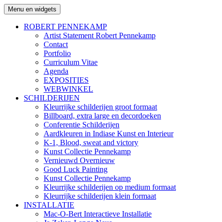
Ga
Menu en widgets
Robert Pennekamp
naar
de
ROBERT PENNEKAMP
inhoud
Artist Statement Robert Pennekamp
Contact
Portfolio
Curriculum Vitae
Agenda
EXPOSITIES
WEBWINKEL
SCHILDERIJEN
Kleurrijke schilderijen groot formaat
Billboard, extra large en decordoeken
Conferentie Schilderijen
Aardkleuren in Indiase Kunst en Interieur
K-1, Blood, sweat and victory
Kunst Collectie Pennekamp
Vernieuwd Overnieuw
Good Luck Painting
Kunst Collectie Pennekamp
Kleurrijke schilderijen op medium formaat
Kleurrijke schilderijen klein formaat
INSTALLATIE
Mac-O-Bert Interactieve Installatie