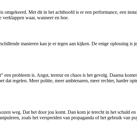
es is omgekeerd. Met dit in het achthoofd is er een performance, een insta
 te verklappen waar, wanneer en hoe.
rschillende manieren kan je er tegen aan kijken. De enige oplossing is j
t” een probleem is. Angst, terreur en chaos is het gevolg. Daarna komen
et dat regelen. Meer politie, meer ambtenaren, meer rechter, harder o
ekozen weg. Dat het door jou komt. Dan kom je terecht in het schuld e
anipuleren, zoals het verspreiden van propaganda of het gebruik van p