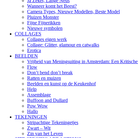
Ja Zeker, Lange Neus
Wanneer komt het Beest?
Camera Types, Nieuwe Modellen, Beste Model
Pluizen Monster
Fijne Fijnerikken
Nieuwe symbolen
COLLAGES
Collages eigen werk
Collage: Glitter, glamour en catwalks
Erotica
BEELDEN
Vrijheid van Meningsuiting in Amsterdam: Een Kritische
Flow
Don’t bend don’t break
Ratten en muizen
Beelden en kunst op de Keukenhof
Help
Assemblage
Buffoon and Dullard
Pow Wow
Hallo
TEKENINGEN
Stripachtige Tekeningetjes
Zwart – Wit
Zin van het Leven