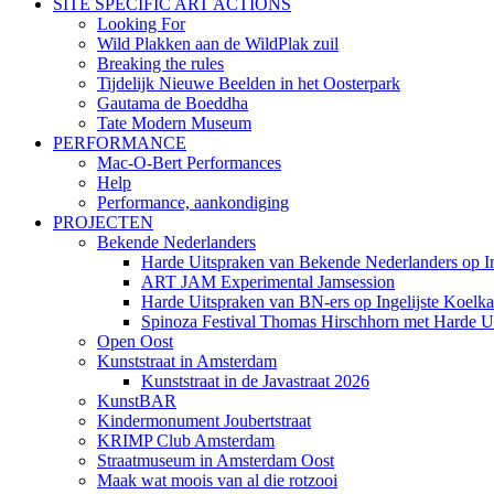
SITE SPECIFIC ART ACTIONS
Looking For
Wild Plakken aan de WildPlak zuil
Breaking the rules
Tijdelijk Nieuwe Beelden in het Oosterpark
Gautama de Boeddha
Tate Modern Museum
PERFORMANCE
Mac-O-Bert Performances
Help
Performance, aankondiging
PROJECTEN
Bekende Nederlanders
Harde Uitspraken van Bekende Nederlanders op In
ART JAM Experimental Jamsession
Harde Uitspraken van BN-ers op Ingelijste Koelka
Spinoza Festival Thomas Hirschhorn met Harde U
Open Oost
Kunststraat in Amsterdam
Kunststraat in de Javastraat 2026
KunstBAR
Kindermonument Joubertstraat
KRIMP Club Amsterdam
Straatmuseum in Amsterdam Oost
Maak wat moois van al die rotzooi