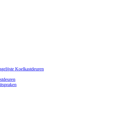
gelijste Koelkastdeuren
stdeuren
itspraken