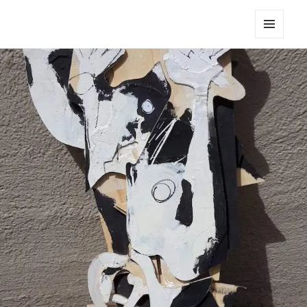
Robert Pennekamp
MENU
EN
WIDGETS